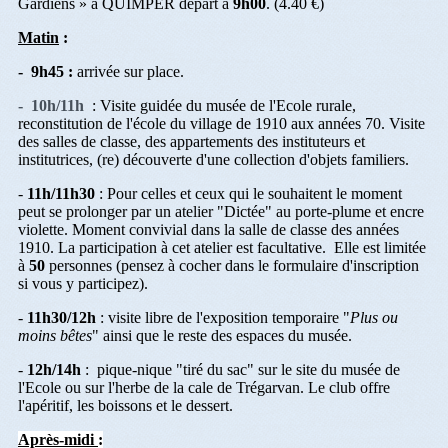
Gardiens » à QUIMPER départ à
9h00
. (4.40 €)
Matin
:
- 9h45 :
arrivée sur place.
- 10h/11h
: Visite guidée du musée de l'Ecole rurale,
reconstitution de l'école du village de 1910 aux années 70. Visite
des salles de classe, des appartements des instituteurs et
institutrices, (re) découverte d'une collection d'objets familiers.
-
11h/11h30
: Pour celles et ceux qui le souhaitent le moment
peut se prolonger par un atelier "Dictée" au porte-plume et encre
violette. Moment convivial dans la salle de classe des années
1910. La participation à cet atelier est facultative. Elle est limitée
à
50
personnes (pensez à cocher dans le formulaire d'inscription
si vous y participez).
-
11h30/12h
: visite libre de l'exposition temporaire "
Plus ou
moins bêtes
" ainsi que le reste des espaces du musée.
-
12h/14h
: pique-nique "tiré du sac" sur le site du musée de
l'Ecole ou sur l'herbe de la cale de Trégarvan. Le club offre
l'apéritif, les boissons et le dessert.
Après-midi
: