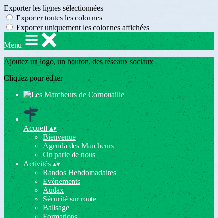
Exporter les lignes sélectionnées
Exporter toutes les colonnes
Exporter uniquement les colonnes affichées
Menu
Ajoutez un logo, un bouton, des réseaux sociaux
Cliquez pour éditer
Accueil
▴
▾
Bienvenue
Agenda des Marcheurs
On parle de nous
Activités
▴
▾
Randos Hebdomadaires
Evènements
Audax
Sécurité sur route
Balisage
Formations