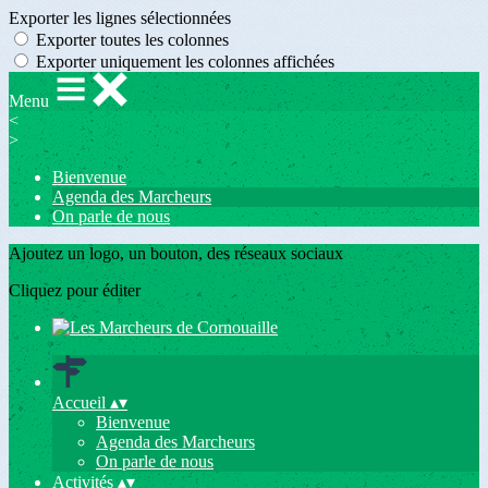
Exporter les lignes sélectionnées
Exporter toutes les colonnes
Exporter uniquement les colonnes affichées
Menu
<
>
Bienvenue
Agenda des Marcheurs
On parle de nous
Ajoutez un logo, un bouton, des réseaux sociaux
Cliquez pour éditer
Accueil
▴
▾
Bienvenue
Agenda des Marcheurs
On parle de nous
Activités
▴
▾