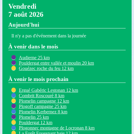
Vendredi
7 août 2026
Aujourd'hui
Il n'y a pas d'événement dans la journée
À venir dans le mois
Audierne 25 km
Pouldergat entre vallée et moulin 20 km
Gouézec roche du feu 12 km
À venir le mois prochain
Ergué Gabéric Lestonan 12 km
Combrit Roscouré 8 km
Plomelin campagne 12 km
Plogoff campagne 25 km
Plomelin Kerbernez 8 km
Plomelin 25 km
Pouldergat 12 km
Plogonnec montagne de Locronan 8 km
La Forêt Fouesnant baie 12 km