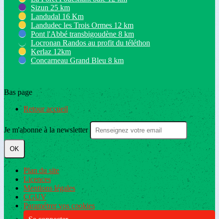
Sizun 25 km
Landudal 16 Km
Landudec les Trois Ormes 12 km
Pont l'Abbé transbigoudène 8 km
Locronan Randos au profit du téléthon
Kerlaz 12km
Concarneau Grand Bleu 8 km
Bas page
Retour accueil
Je m'abonne à la newsletter
OK
Plan du site
Licences
Mentions légales
CGUV
Paramétrer vos cookies