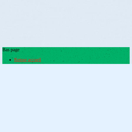
Bas page
Retour accueil
Je m'abonne à la newsletter
OK
Plan du site
Licences
Mentions légales
CGUV
Paramétrer vos cookies
Se connecter