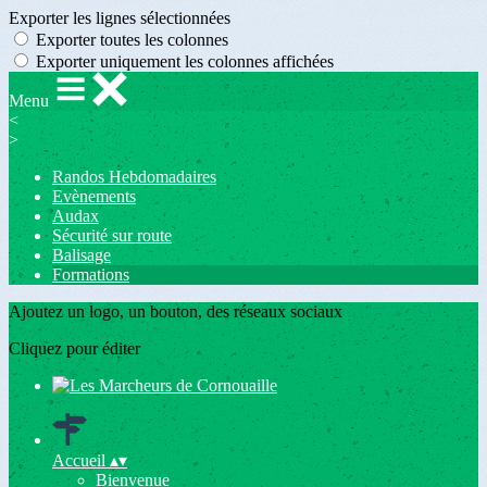
Exporter les lignes sélectionnées
Exporter toutes les colonnes
Exporter uniquement les colonnes affichées
Menu
<
>
Randos Hebdomadaires
Evènements
Audax
Sécurité sur route
Balisage
Formations
Ajoutez un logo, un bouton, des réseaux sociaux
Cliquez pour éditer
Accueil
▴
▾
Bienvenue