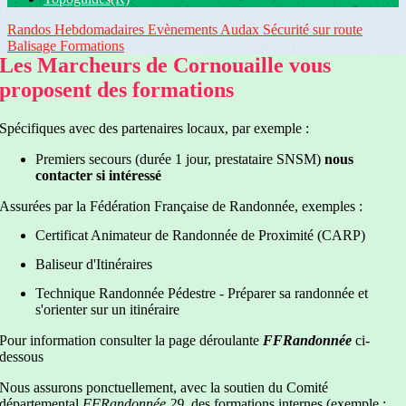
Randos Hebdomadaires
Evènements
Audax
Sécurité sur route
Balisage
Formations
Les Marcheurs de Cornouaille vous
proposent des formations
Spécifiques avec des partenaires locaux, par exemple :
Premiers secours (durée 1 jour, prestataire SNSM)
nous
contacter si intéressé
Assurées par la Fédération Française de Randonnée, exemples :
Certificat Animateur de Randonnée de Proximité (CARP)
Baliseur d'Itinéraires
Technique Randonnée Pédestre - Préparer sa randonnée et
s'orienter sur un itinéraire
Pour information consulter la page déroulante
FFRandonnée
ci-
dessous
Nous assurons ponctuellement, avec la soutien du Comité
départemental
FFRandonnée 29
, des formations internes (exemple :