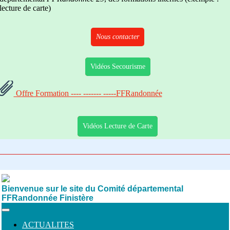
lecture de carte)
Nous contacter
Vidéos Secourisme
Offre Formation ---- ------- -----FFRandonnée
Vidéos Lecture de Carte