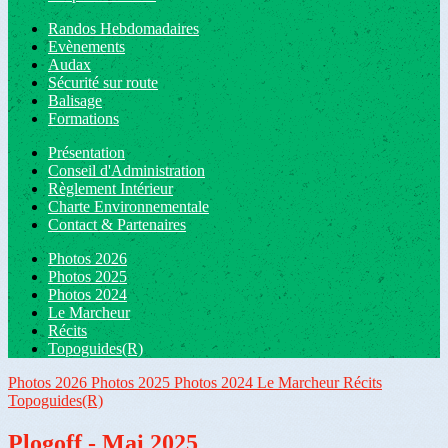
Randos Hebdomadaires
Evènements
Audax
Sécurité sur route
Balisage
Formations
Présentation
Conseil d'Administration
Règlement Intérieur
Charte Environnementale
Contact & Partenaires
Photos 2026
Photos 2025
Photos 2024
Le Marcheur
Récits
Topoguides(R)
Photos 2026
Photos 2025
Photos 2024
Le Marcheur
Récits
Topoguides(R)
Plogoff - Mai 2025