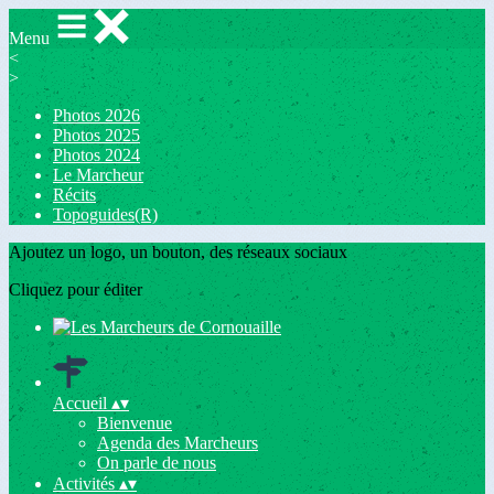
Menu
<
>
Photos 2026
Photos 2025
Photos 2024
Le Marcheur
Récits
Topoguides(R)
Ajoutez un logo, un bouton, des réseaux sociaux
Cliquez pour éditer
Accueil
▴
▾
Bienvenue
Agenda des Marcheurs
On parle de nous
Activités
▴
▾