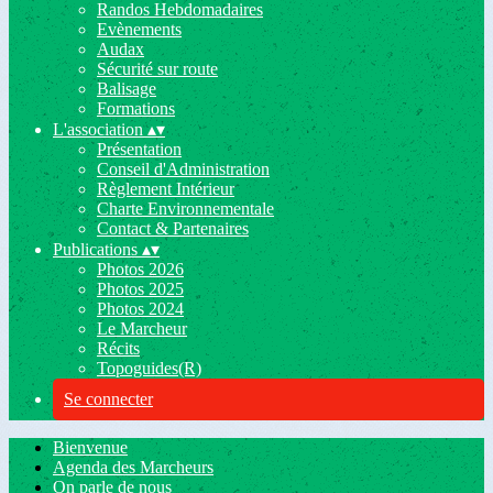
Randos Hebdomadaires
Evènements
Audax
Sécurité sur route
Balisage
Formations
L'association
▴
▾
Présentation
Conseil d'Administration
Règlement Intérieur
Charte Environnementale
Contact & Partenaires
Publications
▴
▾
Photos 2026
Photos 2025
Photos 2024
Le Marcheur
Récits
Topoguides(R)
Se connecter
Bienvenue
Agenda des Marcheurs
On parle de nous