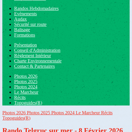
Randos Hebdomadaires
Evènements
Audax
Sécurité sur route
Balisage
Formations
Présentation
Conseil d'Administration
Règlement Intérieur
Charte Environnementale
Contact & Partenaires
Photos 2026
Photos 2025
Photos 2024
Le Marcheur
Récits
Topoguides(R)
Photos 2026
Photos 2025
Photos 2024
Le Marcheur
Récits
Topoguides(R)
Rando Telgruc sur mer - 8 Février 2026