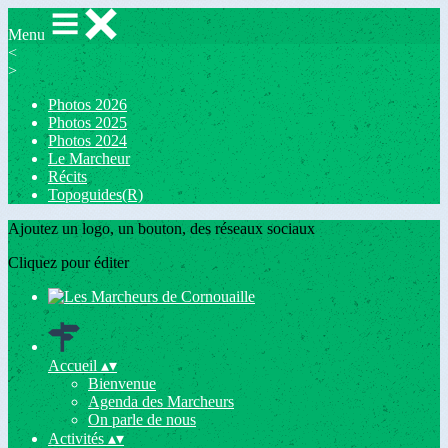
Menu
<
>
Photos 2026
Photos 2025
Photos 2024
Le Marcheur
Récits
Topoguides(R)
Ajoutez un logo, un bouton, des réseaux sociaux
Cliquez pour éditer
Accueil
▴
▾
Bienvenue
Agenda des Marcheurs
On parle de nous
Activités
▴
▾