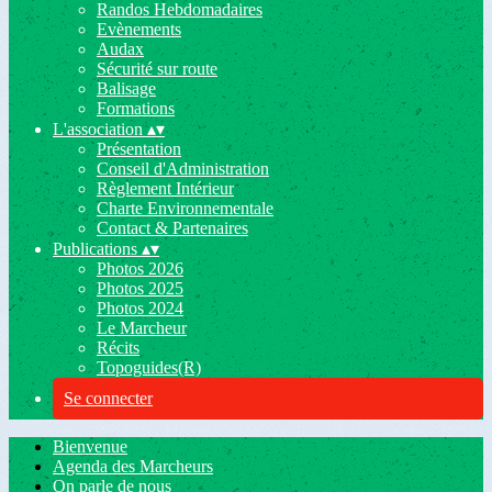
Randos Hebdomadaires
Evènements
Audax
Sécurité sur route
Balisage
Formations
L'association
▴
▾
Présentation
Conseil d'Administration
Règlement Intérieur
Charte Environnementale
Contact & Partenaires
Publications
▴
▾
Photos 2026
Photos 2025
Photos 2024
Le Marcheur
Récits
Topoguides(R)
Se connecter
Bienvenue
Agenda des Marcheurs
On parle de nous